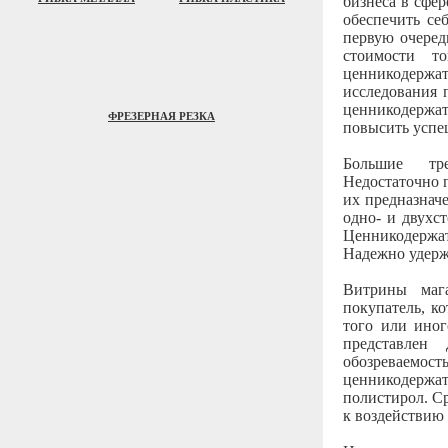
бизнеса в сфе
обеспечить се
первую очеред
стоимости т
ценникодержат
исследования 
ценникодержат
ФРЕЗЕРНАЯ РЕЗКА
повысить успе
Большие тре
Недостаточно 
их предназнач
одно- и двухс
Ценникодержат
Надежно удержи
Витрины мага
покупатель, к
того или иног
представлен
обозреваемост
ценникодержа
полистирол. Ср
к воздействию 