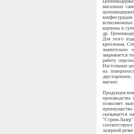
Ценникодерж
магазинах са
ценникодержат
конфигурации 
всевозможных 
корзины в суп
др. Ценникоде
Для этого изд
крепления. Ст
значительно 
закрывается т
работу персон
Настольные це
на поверхнос
двустороннее
магнит.
Продукция ком
производства 
позволяет вып
преимущество 
сказывается н
"Стрим-Лазер
соответствую
лазерной резк